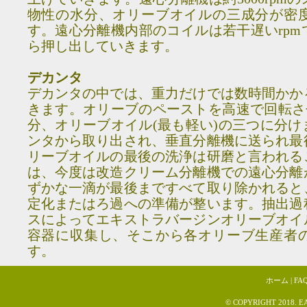
物性の水分、オリーブオイルの三成分が密
す。遠心分離機内部のコイルは若干遅いrp
ら押し出していきます。
デカンタ
デカンタの中では、重力だけでは数時間かか
きます。オリーブのペーストを高速で回転さ
分、オリーブオイル(最も軽い)の三つに分
ンタから取り出され、垂直分離機に送られ最
リーブオイルの最後の洗浄は研磨と言われる
は、今度は改造クリーム分離機での遠心分離
ずかな一滴が最後まですべて取り除かれると
定化またはろ過への準備が整います。抽出過
スによってエキストラバージンオリーブオイ
容器に収集し、そこから各オリーブ生産者
す。
ホーム
|
FA
© COPYRIGHT 2018. E