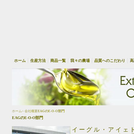
ホーム
生産方法
商品一覧
我々の農場
品質へのこだわり
高
ホーム> 会社概要
EAGのE-O-O部門
EAGのE-O-O部門
イーグル・アイェド・グ