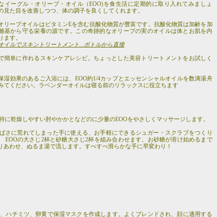
なイーグル・オリーブ・オイル（EOO)を食生活に定期的に取り入れてみましょ
の見た目を改善しつつ、体の調子を良くしてくれます。
オリーブオイルはビタミンEを含む抗酸化物質が豊富です。抗酸化物質は加齢を加
離基から守る栄養の源です。この奇跡的なオリーブの実のオイルは体とお肌を内
ります。
オイルでスキントリートメント...ボトルから直接
で簡単に作れるスキンケアレシピ。ちょっとした美容トリートメントをお試しく
保湿効果のあるご入浴には、EOO約1/4カップとエッセンシャルオイルを数滴湯舟
みてください。ラベンダーオイルは寝る前のリラックスに役立ちます
特に乾燥しやすい肘やかかとなどのに少量のEOOをやさしくマッサージします。
ぱさに荒れてしまった手に使える、お手軽にできるシュガー・スクラブをつくり
。 EOOの大さじ2杯と砂糖大さじ2杯を組み合わせます。お砂糖が溶け始めるまで
りあわせ、ぬるま湯で流します。すべすべ滑らかな手に早変わり！
O、ハチミツ、卵黄で保湿マスクを作成します。よくブレンドされ、顔に適用する