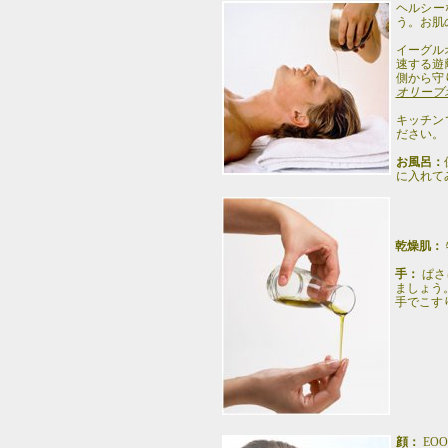
ヘルシー
う。お肌
イーグル
速する遊
側から守
オリーブ
キッチン
ださい。
お風呂：
に入れて
乾燥肌：
手：
ぱさ
ましょう
手でこす
顔：
EO